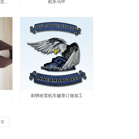
北京
机车马甲
刺绣哈雷机车徽章订做加工
一页