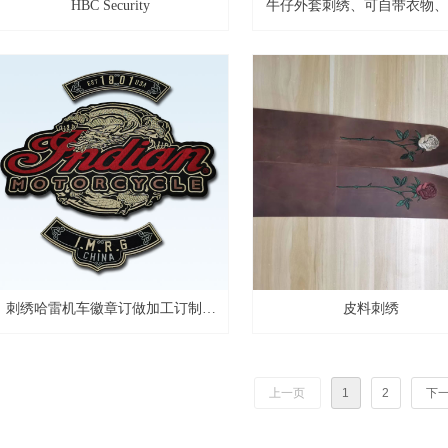
HBC Security
牛仔外套刺绣、可自带衣物、
地区 可现场刺绣
刺绣哈雷机车徽章订做加工订制刺
皮料刺绣
绣嘻哈徽章定制布贴肩章logo绣标
上一页
1
2
下