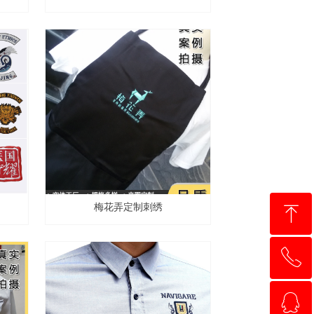
ꁸ
梅花弄定制刺绣
ꂅ
回到顶部
ꁗ
13810528897