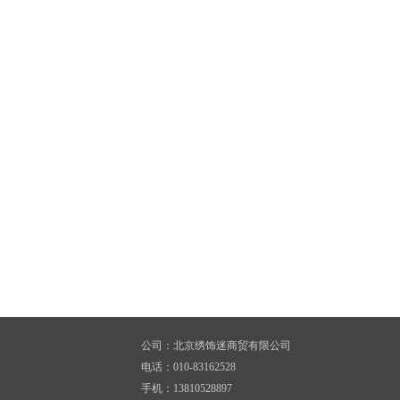
公司：北京绣饰迷商贸有限公司
电话：010-83162528
手机：13810528897