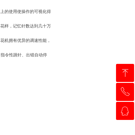
上的使用使操作的可视化得
花样，记忆针数达到几十万
花机拥有优异的调速性能，
指令性跳针、出错自动停
ꁸ
ꂅ
回到顶部
ꁗ
13810528897
QQ客服