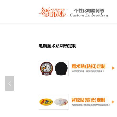
电脑魔术贴刺绣定制
넳