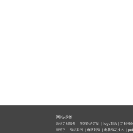
网站标签
绣标定制服务 ｜服装刺绣定制 ｜logo刺绣｜定制围巾
服绣字 ｜绣标案例 ｜电脑刺绣 ｜电脑绣花技术 ｜po