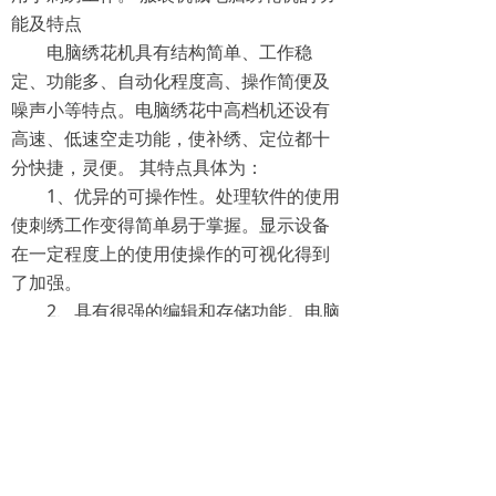
能及特点
电脑绣花机具有结构简单、工作稳
定、功能多、自动化程度高、操作简便及
噪声小等特点。电脑绣花中高档机还设有
高速、低速空走功能，使补绣、定位都十
分快捷，灵便。 其特点具体为：
1、优异的可操作性。处理软件的使用
使刺绣工作变得简单易于掌握。显示设备
在一定程度上的使用使操作的可视化得到
了加强。
2、具有很强的编辑和存储功能。电脑
绣花机相比传统的绣花机记忆能力强，能
记住近百种花样，记忆针数达到几十万
针，满足不同客户需要。
3、完善的控制系统。新型的电脑绣花
机采用先进自动控制技术，这一先进技术
的应用使绣花机拥有优异的调速性能，其